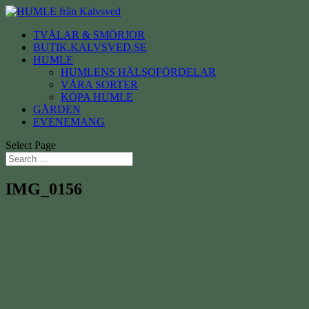
TVÅLAR & SMÖRJOR
BUTIK.KALVSVED.SE
HUMLE
HUMLENS HÄLSOFÖRDELAR
VÅRA SORTER
KÖPA HUMLE
GÅRDEN
EVENEMANG
Select Page
IMG_0156