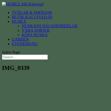
TVÅLAR & SMÖRJOR
BUTIK.KALVSVED.SE
HUMLE
HUMLENS HÄLSOFÖRDELAR
VÅRA SORTER
KÖPA HUMLE
GÅRDEN
EVENEMANG
Select Page
IMG_0339