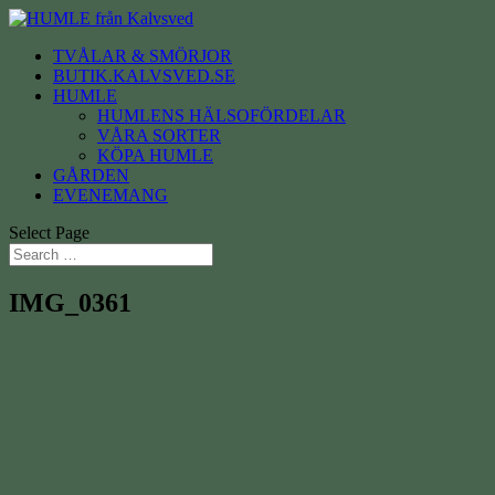
TVÅLAR & SMÖRJOR
BUTIK.KALVSVED.SE
HUMLE
HUMLENS HÄLSOFÖRDELAR
VÅRA SORTER
KÖPA HUMLE
GÅRDEN
EVENEMANG
Select Page
IMG_0361