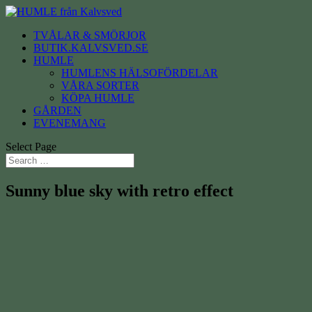
TVÅLAR & SMÖRJOR
BUTIK.KALVSVED.SE
HUMLE
HUMLENS HÄLSOFÖRDELAR
VÅRA SORTER
KÖPA HUMLE
GÅRDEN
EVENEMANG
Select Page
Sunny blue sky with retro effect