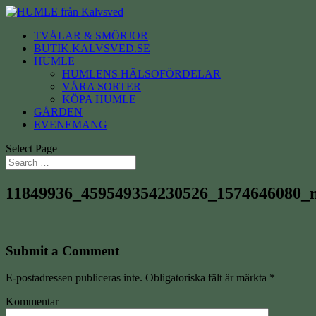
TVÅLAR & SMÖRJOR
BUTIK.KALVSVED.SE
HUMLE
HUMLENS HÄLSOFÖRDELAR
VÅRA SORTER
KÖPA HUMLE
GÅRDEN
EVENEMANG
Select Page
11849936_459549354230526_1574646080_
Submit a Comment
E-postadressen publiceras inte.
Obligatoriska fält är märkta
*
Kommentar