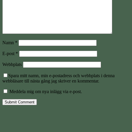
Namn
*
E-post
*
Webbplats
Spara mitt namn, min e-postadress och webbplats i denna
webbläsare till nästa gång jag skriver en kommentar.
Meddela mig om nya inlägg via e-post.