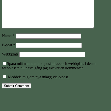
Namn
*
E-post
*
Webbplats
Spara mitt namn, min e-postadress och webbplats i denna
webbläsare till nästa gång jag skriver en kommentar.
Meddela mig om nya inlägg via e-post.