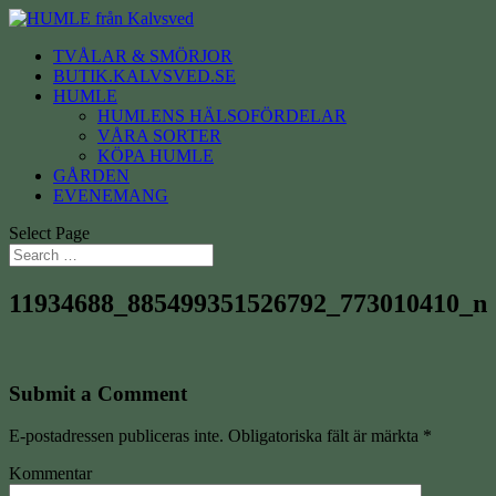
TVÅLAR & SMÖRJOR
BUTIK.KALVSVED.SE
HUMLE
HUMLENS HÄLSOFÖRDELAR
VÅRA SORTER
KÖPA HUMLE
GÅRDEN
EVENEMANG
Select Page
11934688_885499351526792_773010410_n
Submit a Comment
E-postadressen publiceras inte.
Obligatoriska fält är märkta
*
Kommentar