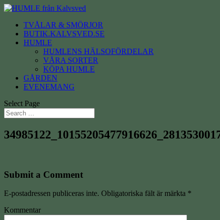
TVÅLAR & SMÖRJOR
BUTIK.KALVSVED.SE
HUMLE
HUMLENS HÄLSOFÖRDELAR
VÅRA SORTER
KÖPA HUMLE
GÅRDEN
EVENEMANG
Select Page
34985122_10155205477916626_281353001
Submit a Comment
E-postadressen publiceras inte.
Obligatoriska fält är märkta
*
Kommentar