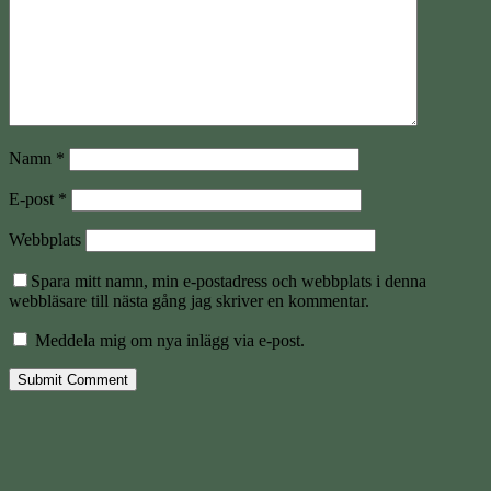
Namn
*
E-post
*
Webbplats
Spara mitt namn, min e-postadress och webbplats i denna
webbläsare till nästa gång jag skriver en kommentar.
Meddela mig om nya inlägg via e-post.