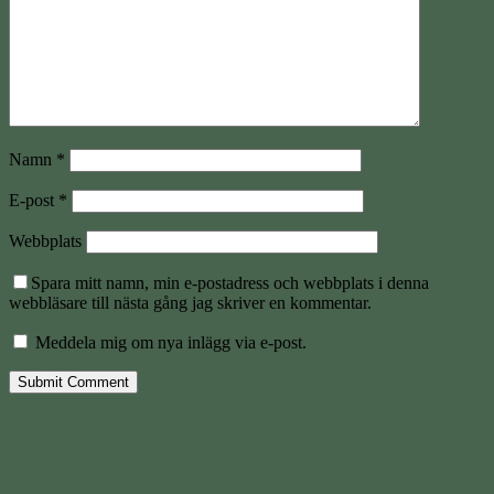
Namn
*
E-post
*
Webbplats
Spara mitt namn, min e-postadress och webbplats i denna
webbläsare till nästa gång jag skriver en kommentar.
Meddela mig om nya inlägg via e-post.