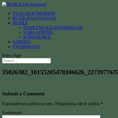
TVÅLAR & SMÖRJOR
BUTIK.KALVSVED.SE
HUMLE
HUMLENS HÄLSOFÖRDELAR
VÅRA SORTER
KÖPA HUMLE
GÅRDEN
EVENEMANG
Select Page
35026382_10155205478106626_227397763
Submit a Comment
E-postadressen publiceras inte.
Obligatoriska fält är märkta
*
Kommentar