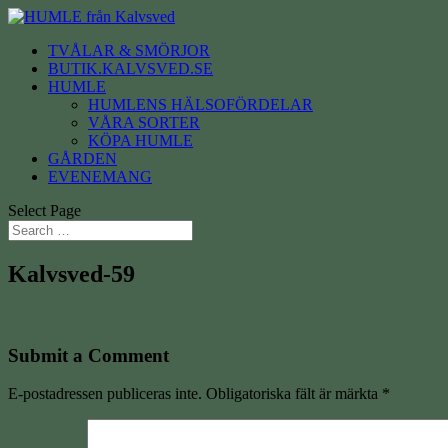
TVÅLAR & SMÖRJOR
BUTIK.KALVSVED.SE
HUMLE
HUMLENS HÄLSOFÖRDELAR
VÅRA SORTER
KÖPA HUMLE
GÅRDEN
EVENEMANG
Select Page
Kalvsved-59
Submit a Comment
E-postadressen publiceras inte.
Obligatoriska fält är märkta
*