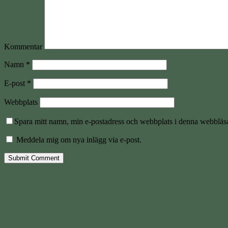
Kommentar
Namn
*
E-post
*
Webbplats
Spara mitt namn, min e-postadress och webbplats i denna webbläsar
Meddela mig om nya inlägg via e-post.